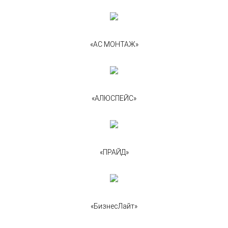
«АС МОНТАЖ»
«АЛЮСПЕЙС»
«ПРАЙД»
«БизнесЛайт»