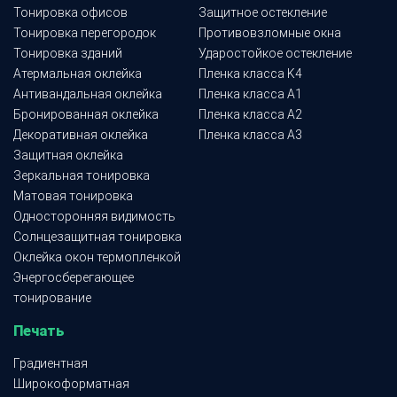
Тонировка офисов
Защитное остекление
Тонировка перегородок
Противовзломные окна
Тонировка зданий
Ударостойкое остекление
Атермальная оклейка
Пленка класса K4
Антивандальная оклейка
Пленка класса A1
Бронированная оклейка
Пленка класса A2
Декоративная оклейка
Пленка класса A3
Защитная оклейка
Зеркальная тонировка
Матовая тонировка
Односторонняя видимость
Солнцезащитная тонировка
Оклейка окон термопленкой
Энергосберегающее
тонирование
Печать
Градиентная
Широкоформатная