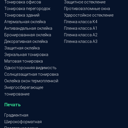
Тонировка офисов
Защитное остекление
Тонировка перегородок
Противовзломные окна
Тонировка зданий
Ударостойкое остекление
Атермальная оклейка
Пленка класса K4
Антивандальная оклейка
Пленка класса A1
Бронированная оклейка
Пленка класса A2
Декоративная оклейка
Пленка класса A3
Защитная оклейка
Зеркальная тонировка
Матовая тонировка
Односторонняя видимость
Солнцезащитная тонировка
Оклейка окон термопленкой
Энергосберегающее
тонирование
Печать
Градиентная
Широкоформатная