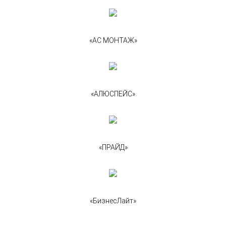
«АС МОНТАЖ»
«АЛЮСПЕЙС»
«ПРАЙД»
«БизнесЛайт»