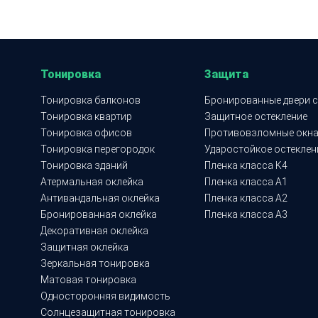
Тонировка
Защита
Тонировка балконов
Бронированные двери с
Тонировка квартир
Защитное остекление
Тонировка офисов
Противовзломные окн
Тонировка перегородок
Ударостойкое остеклен
Тонировка зданий
Пленка класса K4
Атермальная оклейка
Пленка класса A1
Антивандальная оклейка
Пленка класса A2
Бронированная оклейка
Пленка класса A3
Декоративная оклейка
Защитная оклейка
Зеркальная тонировка
Матовая тонировка
Односторонняя видимость
Солнцезащитная тонировка