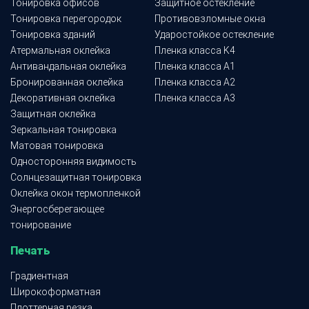
Тонировка офисов
Защитное остекление
Тонировка перегородок
Противовзломные окна
Тонировка зданий
Ударостойкое остекление
Атермальная оклейка
Пленка класса K4
Антивандальная оклейка
Пленка класса A1
Бронированная оклейка
Пленка класса A2
Декоративная оклейка
Пленка класса A3
Защитная оклейка
Зеркальная тонировка
Матовая тонировка
Односторонняя видимость
Солнцезащитная тонировка
Оклейка окон термопленкой
Энергосберегающее
тонирование
Печать
Градиентная
Широкоформатная
Плоттерная резка